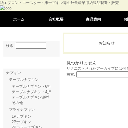
紙エプロン・コースター・紙ナプキン等の外食産業用紙製品製造・販売
ホーム
会社概要
商品案内
お
商品検索
お知らせ
検索:
見つかりません
商品一覧
リクエストされたアーカイブには何
ナプキン
検索:
テーブルナプキン
テーブルナプキン・6折
テーブルナプキン・4折
テーブルナプキン波型
その他
プライナプキン
1Pナプキン
2Pナプキン
2Pカラーナプキン