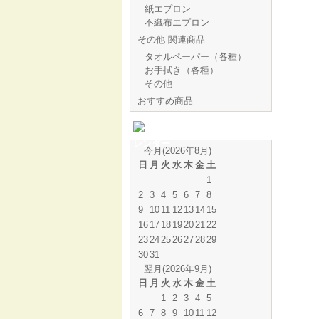
紙エプロン
不織布エプロン
その他 関連商品
タオルペーパー（各種）
お手拭き（各種）
その他
おすすめ商品
営業日カ
レンダー
今月(2026年8月)
日
月
火
水
木
金
土
1
2
3
4
5
6
7
8
9
10
11
12
13
14
15
16
17
18
19
20
21
22
23
24
25
26
27
28
29
30
31
翌月(2026年9月)
日
月
火
水
木
金
土
1
2
3
4
5
6
7
8
9
10
11
12