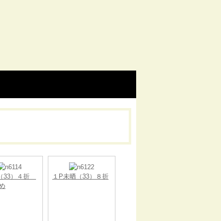
（33）４折
１P未晒（33）８折
め