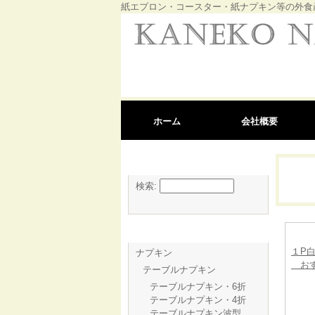
紙エプロン・コースター・紙ナプキン等の外食
ホーム
会社概要
商品検索
検索:
商品一覧
１P白
ナプキン
おす
テーブルナプキン
テーブルナプキン・6折
テーブルナプキン・4折
テーブルナプキン波型