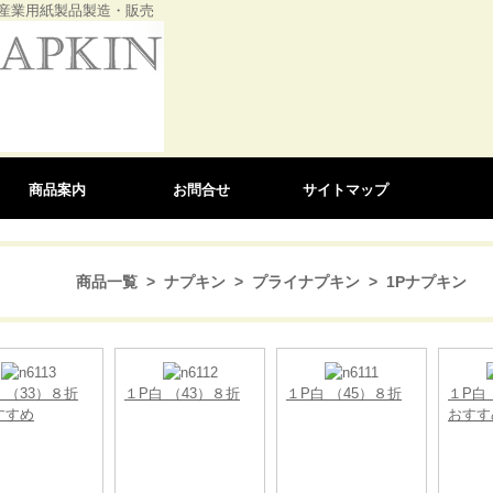
産業用紙製品製造・販売
商品案内
お問合せ
サイトマップ
商品一覧
>
ナプキン
>
プライナプキン
> 1Pナプキン
 （33）８折
１P白 （43）８折
１P白 （45）８折
１P白
すめ
おすす