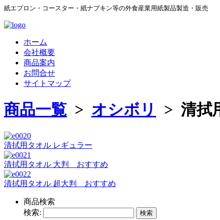
紙エプロン・コースター・紙ナプキン等の外食産業用紙製品製造・販売
ホーム
会社概要
商品案内
お問合せ
サイトマップ
商品一覧
>
オシボリ
> 清拭
清拭用タオル レギュラー
清拭用タオル 大判 おすすめ
清拭用タオル 超大判 おすすめ
商品検索
検索: