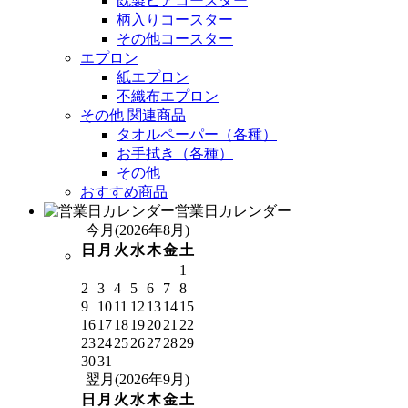
既製ビアコースター
柄入りコースター
その他コースター
エプロン
紙エプロン
不織布エプロン
その他 関連商品
タオルペーパー（各種）
お手拭き（各種）
その他
おすすめ商品
営業日カレンダー
今月(2026年8月)
日
月
火
水
木
金
土
1
2
3
4
5
6
7
8
9
10
11
12
13
14
15
16
17
18
19
20
21
22
23
24
25
26
27
28
29
30
31
翌月(2026年9月)
日
月
火
水
木
金
土